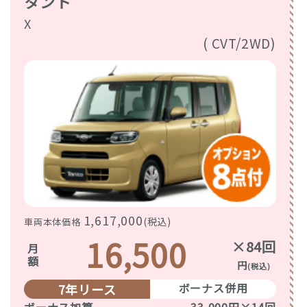
タント
X
( CVT/2WD)
1,617,000
(税込)
車両本体価格
16,500
×84回
月額
円
(税込)
ボーナス併用
7年リース
ボーナス加算
33,000円×14回