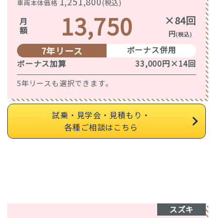
1,251,800
(税込)
車両本体価格
13,750
×84回
月額
円
(税込)
ボーナス併用
7年リース
ボーナス加算
33,000円×14回
5年リースも選択できます。
試乗・見学会・見積もり・
各種ご相談はこちら
スズキ