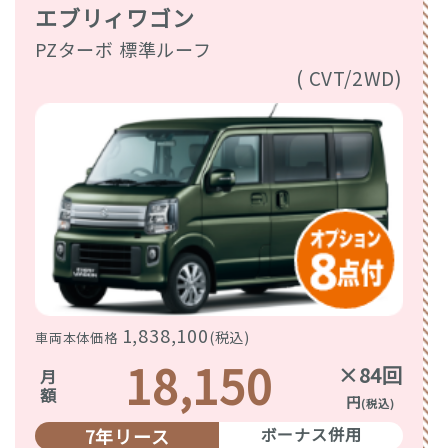
エブリィワゴン
PZターボ 標準ルーフ
( CVT/2WD)
1,838,100
(税込)
車両本体価格
18,150
×84回
月額
円
(税込)
ボーナス併用
7年リース